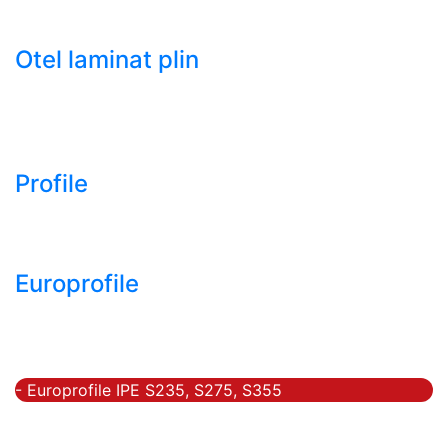
- Tabla decapata laminata la rece LBR (CRS / CRC)
Otel laminat plin
- Bara rotunda laminata din otel
- Bara patrata laminata din otel
- Otel Lat (Platbanda)
Profile
- Profil cornier S235 S355 S275
- Profil T S235 S275 S355
Europrofile
- Europrofile HEA S235, S275, S355
- Europrofile HEB S235, S275, S355
- Europrofile HEM S235, S275, S355
- Europrofile IPE S235, S275, S355
- Europrofile INP S235, S275, S355
- Europrofile UPE S235, S275, S355