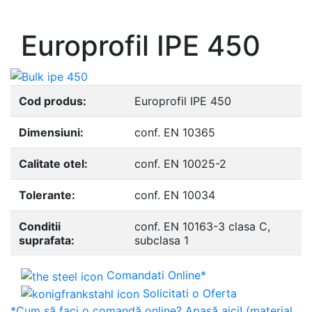
- Europrofile UNP S235, S275, S355
Europrofil IPE 450
Cod produs:
Europrofil IPE 450
Dimensiuni:
conf. EN 10365
Calitate otel:
conf. EN 10025-2
Tolerante:
conf. EN 10034
Conditii
conf. EN 10163-3 clasa C,
suprafata:
subclasa 1
Comandati Online*
Solicitati o Oferta
*Cum să faci o comandă online? Apasă aici! (material