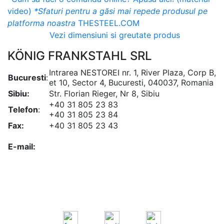
video)
*Sfaturi pentru a găsi mai repede produsul pe
platforma noastra
THESTEEL.COM
Vezi dimensiuni si greutate produs
KÖNIG FRANKSTAHL SRL
Intrarea NESTOREI nr. 1, River Plaza, Corp B,
Bucuresti
:
et 10, Sector 4, Bucuresti, 040037, Romania
Sibiu:
Str. Florian Rieger, Nr 8, Sibiu
+40 31 805 23 83
Telefon
:
+40 31 805 23 84
Fax:
+40 31 805 23 43
office@koenigfrankstahl.ro
E-mail:
office@kfs.ro
ofertare@koenigfrankstahl.ro