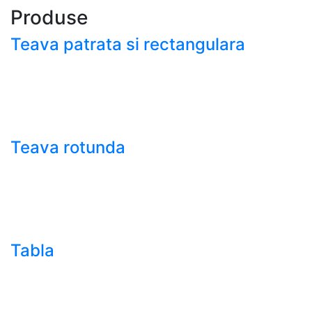
Produse
Teava patrata si rectangulara
- Teava patrata si rectangulara prelucrata la rece EN
10219
- Teava patrata si rectangulara finisata la cald EN
10210
Teava rotunda
- Teava rotunda fara sudura (trasa)
- Teava de presiune
- Teava hidraulica de precizie
- Teava rotunda cu sudura longitudinala
Tabla
- Tabla neagra subtire laminata la cald LBC (HRS /
HRC)
- Tabla groasa neagra laminata la cald LTG (HRP)