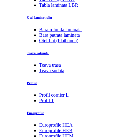
Tabla laminata LBR
Otel laminat plin
Bara rotunda laminata
Bara patrata laminata
Otel Lat (Platbanda)
Teava rotunda
Teava trasa
Teava sudata
Profile
Profil cornier L
Profil T
Europrofile
Europrofile HEA
Europrofile HEB
Europrofile HEM