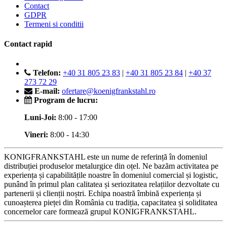
Contact
GDPR
Termeni si conditii
Contact rapid
Telefon:
+40 31 805 23 83
|
+40 31 805 23 84
|
+40 37
273 72 29
E-mail:
ofertare@koenigfrankstahl.ro
Program de lucru:
Luni-Joi:
8:00 - 17:00
Vineri:
8:00 - 14:30
KONIGFRANKSTAHL este un nume de referință în domeniul
distribuției produselor metalurgice din oțel. Ne bazăm activitatea pe
experiența și capabilitățile noastre în domeniul comercial și logistic,
punând în primul plan calitatea și seriozitatea relațiilor dezvoltate cu
partenerii și clienții noștri. Echipa noastră îmbină experiența și
cunoașterea pieței din România cu tradiția, capacitatea și soliditatea
concernelor care formează grupul KONIGFRANKSTAHL.