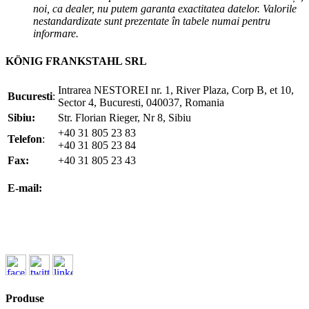
noi, ca dealer, nu putem garanta exactitatea datelor. Valorile
nestandardizate sunt prezentate în tabele numai pentru
informare.
KÖNIG FRANKSTAHL SRL
Intrarea NESTOREI nr. 1, River Plaza, Corp B, et 10,
Bucuresti
:
Sector 4, Bucuresti, 040037, Romania
Sibiu:
Str. Florian Rieger, Nr 8, Sibiu
+40 31 805 23 83
Telefon
:
+40 31 805 23 84
Fax:
+40 31 805 23 43
office@koenigfrankstahl.ro
E-mail:
office@kfs.ro
ofertare@koenigfrankstahl.ro
Produse