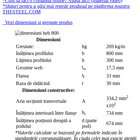
*Cum să faci o comandă online? Apasă aici! (material video)
*Sfaturi pentru a găsi mai repede produsul pe platforma noastra
THESTEEL.COM
Vezi dimensiuni si greutate produs
Dimensiuni
Greutate:
hg
269 kg/m
înălțimea profilului
h
800 mm
Lăţimea profilului
b
300 mm
t
Grosime web
17,5 mm
w
t
Flansa
33 mm
f
Raza de rădăcină
r
30 mm
Dimensiuni constructive:
2
334,2 mm
Aria secțiunii transversale
A
2
x10
h
Înălțimea interioară între flanșe
734 mm
i
Înălțimea porțiunii dreaptă a
d (parte
674 mm
podului
pod)
*Valorile calculate se bazează pe formulele indicate în
standardele corespunzătoare. În ciuda celei mai exacte atenții,