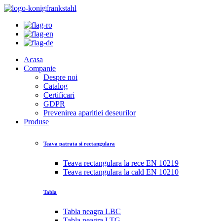
Acasa
Companie
Despre noi
Catalog
Certificari
GDPR
Prevenirea aparitiei deseurilor
Produse
Teava patrata si rectangulara
Teava rectangulara la rece EN 10219
Teava rectangulara la cald EN 10210
Tabla
Tabla neagra LBC
Tabla neagra LTG