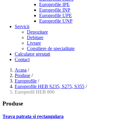
Europrofile IPE
Europrofile INP
Europrofile UPE
Europrofile UNP
Servicii
Depozitare
Debitare
Livrare
Consiliere de specialitate
Calculator greutati
Contact
Acasa
/
Produse
/
Europrofile
/
Europrofile HEB S235, S275, S355
/
Europrofil HEB 800
Produse
Teava patrata si rectangulara
- Teava patrata si rectangulara prelucrata la rece EN 10219
- Teava patrata si rectangulara finisata la cald EN 10210