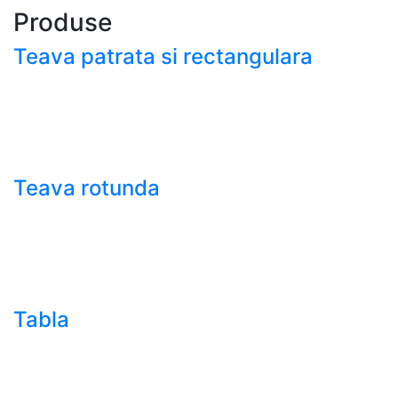
Produse
Teava patrata si rectangulara
- Teava patrata si rectangulara prelucrata la rece EN
10219
- Teava patrata si rectangulara finisata la cald EN
10210
Teava rotunda
- Teava rotunda fara sudura (trasa)
- Teava de presiune
- Teava hidraulica de precizie
- Teava rotunda cu sudura longitudinala
Tabla
- Tabla neagra subtire laminata la cald LBC (HRS /
HRC)
- Tabla groasa neagra laminata la cald LTG (HRP)