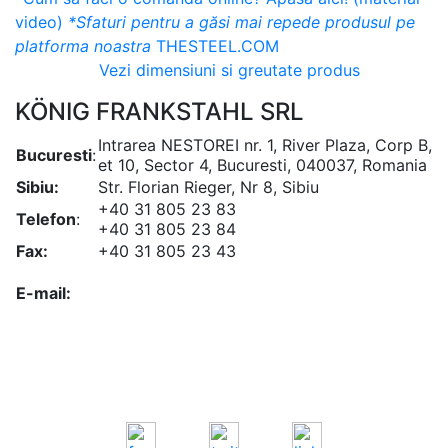
video)
*Sfaturi pentru a găsi mai repede produsul pe
platforma noastra
THESTEEL.COM
Vezi dimensiuni si greutate produs
KÖNIG FRANKSTAHL SRL
Intrarea NESTOREI nr. 1, River Plaza, Corp B,
Bucuresti
:
et 10, Sector 4, Bucuresti, 040037, Romania
Sibiu:
Str. Florian Rieger, Nr 8, Sibiu
+40 31 805 23 83
Telefon
:
+40 31 805 23 84
Fax:
+40 31 805 23 43
office@koenigfrankstahl.ro
E-mail:
office@kfs.ro
ofertare@koenigfrankstahl.ro