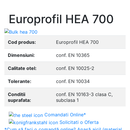
- Europrofile UNP S235, S275, S355
Europrofil HEA 700
Cod produs:
Europrofil HEA 700
Dimensiuni:
conf. EN 10365
Calitate otel:
conf. EN 10025-2
Tolerante:
conf. EN 10034
Conditii
conf. EN 10163-3 clasa C,
suprafata:
subclasa 1
Comandati Online*
Solicitati o Oferta
*Cum să faci o comandă online? Apasă aici! (material