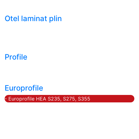
- Tabla decapata laminata la rece LBR (CRS / CRC)
Otel laminat plin
- Bara rotunda laminata din otel
- Bara patrata laminata din otel
- Otel Lat (Platbanda)
Profile
- Profil cornier S235 S355 S275
- Profil T S235 S275 S355
Europrofile
- Europrofile HEA S235, S275, S355
- Europrofile HEB S235, S275, S355
- Europrofile HEM S235, S275, S355
- Europrofile IPE S235, S275, S355
- Europrofile INP S235, S275, S355
- Europrofile UPE S235, S275, S355