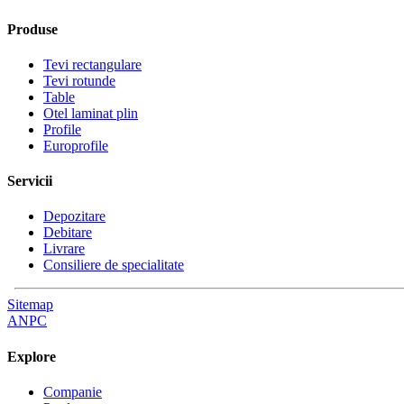
Produse
Tevi rectangulare
Tevi rotunde
Table
Otel laminat plin
Profile
Europrofile
Servicii
Depozitare
Debitare
Livrare
Consiliere de specialitate
Sitemap
ANPC
Explore
Companie