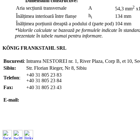
Dimensiuni constructive:
2
Aria secțiunii transversale
A
54,3 mm
x
h
Înălțimea interioară între flanșe
134 mm
i
Înălțimea porțiunii dreaptă a podului
d (parte pod)
104 mm
*Valorile calculate se bazează pe formulele indicate în standard
prezentate în tabele numai pentru informare.
KÖNIG FRANKSTAHL SRL
Bucuresti
:
Intrarea NESTOREI nr. 1, River Plaza, Corp B, et 10, Se
Sibiu:
Str. Florian Rieger, Nr 8, Sibiu
+40 31 805 23 83
Telefon
:
+40 31 805 23 84
Fax:
+40 31 805 23 43
office@koenigfrankstahl.ro
E-mail:
office@kfs.ro
ofertare@koenigfrankstahl.ro