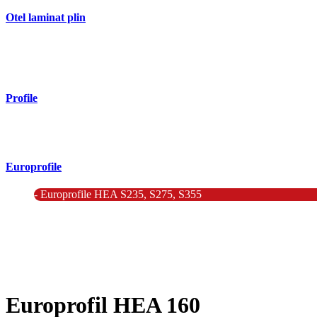
Otel laminat plin
- Bara rotunda laminata din otel
- Bara patrata laminata din otel
- Otel Lat (Platbanda)
Profile
- Profil cornier S235 S355 S275
- Profil T S235 S275 S355
Europrofile
- Europrofile HEA S235, S275, S355
- Europrofile HEB S235, S275, S355
- Europrofile HEM S235, S275, S355
- Europrofile IPE S235, S275, S355
- Europrofile INP S235, S275, S355
- Europrofile UPE S235, S275, S355
- Europrofile UNP S235, S275, S355
Europrofil HEA 160