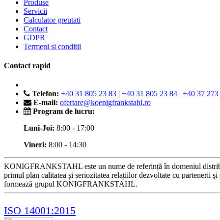
Produse
Servicii
Calculator greutati
Contact
GDPR
Termeni si conditii
Contact rapid
Telefon:
+40 31 805 23 83
|
+40 31 805 23 84
|
+40 37 273
E-mail:
ofertare@koenigfrankstahl.ro
Program de lucru:
Luni-Joi:
8:00 - 17:00
Vineri:
8:00 - 14:30
KONIGFRANKSTAHL este un nume de referință în domeniul distribuției p
primul plan calitatea și seriozitatea relațiilor dezvoltate cu partenerii 
formează grupul KONIGFRANKSTAHL.
ISO 14001:2015