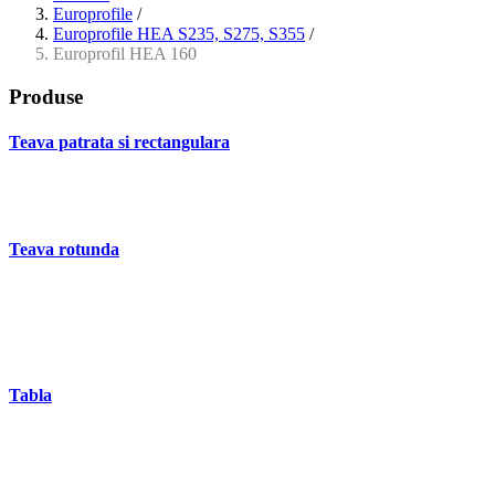
Europrofile
/
Europrofile HEA S235, S275, S355
/
Europrofil HEA 160
Produse
Teava patrata si rectangulara
- Teava patrata si rectangulara prelucrata la rece EN 10219
- Teava patrata si rectangulara finisata la cald EN 10210
Teava rotunda
- Teava rotunda fara sudura (trasa)
- Teava de presiune
- Teava hidraulica de precizie
- Teava rotunda cu sudura longitudinala
Tabla
- Tabla neagra subtire laminata la cald LBC (HRS / HRC)
- Tabla groasa neagra laminata la cald LTG (HRP)
- Tabla decapata laminata la rece LBR (CRS / CRC)