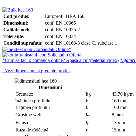
Cod produs:
Europrofil HEA 160
Dimensiuni:
conf. EN 10365
Calitate otel:
conf. EN 10025-2
Tolerante:
conf. EN 10034
Conditii suprafata:
conf. EN 10163-3 clasa C, subclasa 1
Comandati Online*
Solicitati o Oferta
*Cum să faci o comandă online? Apasă aici! (material video)
*Sfaturi
Vezi dimensiuni si greutate produs
Dimensiuni
Greutate:
hg
43,70 kg/m
înălțimea profilului
h
160 mm
Lăţimea profilului
b
160 mm
t
Grosime web
8 mm
w
t
Flansa
13 mm
f
Raza de rădăcină
r
15 mm