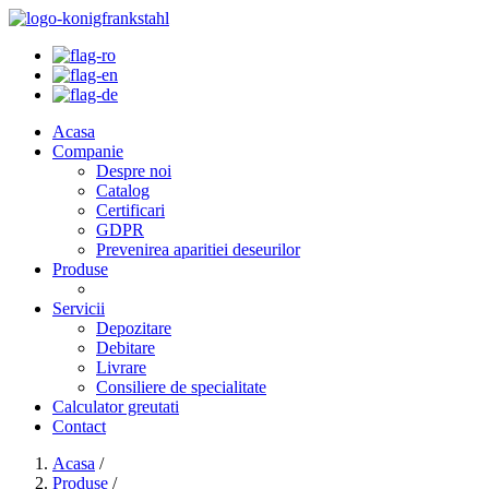
Acasa
Companie
Despre noi
Catalog
Certificari
GDPR
Prevenirea aparitiei deseurilor
Produse
Servicii
Depozitare
Debitare
Livrare
Consiliere de specialitate
Calculator greutati
Contact
Acasa
/
Produse
/