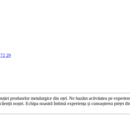
 72 29
roduselor metalurgice din oțel. Ne bazăm activitatea pe experiența și
și clienții noștri. Echipa noastră îmbină experiența și cunoașterea pieței d