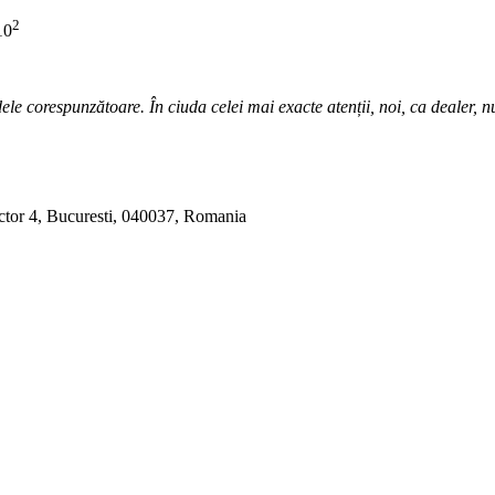
2
10
ele corespunzătoare. În ciuda celei mai exacte atenții, noi, ca dealer, 
ctor 4, Bucuresti, 040037, Romania