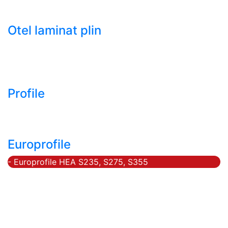
- Tabla decapata laminata la rece LBR (CRS / CRC)
Otel laminat plin
- Bara rotunda laminata din otel
- Bara patrata laminata din otel
- Otel Lat (Platbanda)
Profile
- Profil cornier S235 S355 S275
- Profil T S235 S275 S355
Europrofile
- Europrofile HEA S235, S275, S355
- Europrofile HEB S235, S275, S355
- Europrofile HEM S235, S275, S355
- Europrofile IPE S235, S275, S355
- Europrofile INP S235, S275, S355
- Europrofile UPE S235, S275, S355