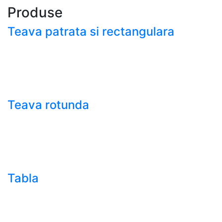
Produse
Teava patrata si rectangulara
- Teava patrata si rectangulara prelucrata la rece EN
10219
- Teava patrata si rectangulara finisata la cald EN
10210
Teava rotunda
- Teava rotunda fara sudura (trasa)
- Teava de presiune
- Teava hidraulica de precizie
- Teava rotunda cu sudura longitudinala
Tabla
- Tabla neagra subtire laminata la cald LBC (HRS /
HRC)
- Tabla groasa neagra laminata la cald LTG (HRP)