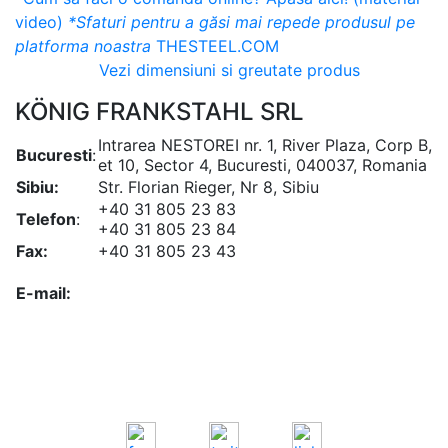
video)
*Sfaturi pentru a găsi mai repede produsul pe
platforma noastra
THESTEEL.COM
Vezi dimensiuni si greutate produs
KÖNIG FRANKSTAHL SRL
Intrarea NESTOREI nr. 1, River Plaza, Corp B,
Bucuresti
:
et 10, Sector 4, Bucuresti, 040037, Romania
Sibiu:
Str. Florian Rieger, Nr 8, Sibiu
+40 31 805 23 83
Telefon
:
+40 31 805 23 84
Fax:
+40 31 805 23 43
office@koenigfrankstahl.ro
E-mail:
office@kfs.ro
ofertare@koenigfrankstahl.ro