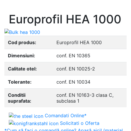
- Europrofile UNP S235, S275, S355
Europrofil HEA 1000
Cod produs:
Europrofil HEA 1000
Dimensiuni:
conf. EN 10365
Calitate otel:
conf. EN 10025-2
Tolerante:
conf. EN 10034
Conditii
conf. EN 10163-3 clasa C,
suprafata:
subclasa 1
Comandati Online*
Solicitati o Oferta
*Cum să faci o comandă online? Apasă aici! (material