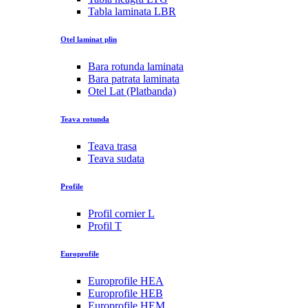
Tabla laminata LBR
Otel laminat plin
Bara rotunda laminata
Bara patrata laminata
Otel Lat (Platbanda)
Teava rotunda
Teava trasa
Teava sudata
Profile
Profil cornier L
Profil T
Europrofile
Europrofile HEA
Europrofile HEB
Europrofile HEM