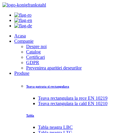
Acasa
Companie
Despre noi
Catalog
Certificari
GDPR
Prevenirea aparitiei deseurilor
Produse
Teava patrata si rectangulara
Teava rectangulara la rece EN 10219
Teava rectangulara la cald EN 10210
Tabla
Tabla neagra LBC
Tabla neagra LTG