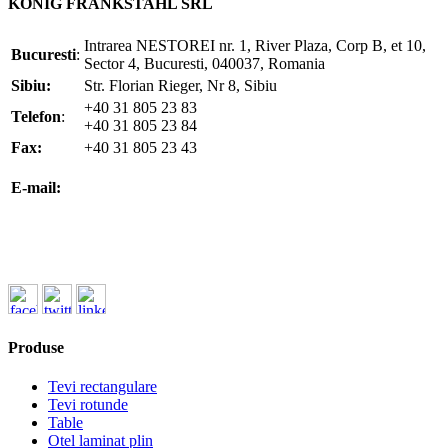
KÖNIG FRANKSTAHL SRL
Intrarea NESTOREI nr. 1, River Plaza, Corp B, et 10,
Bucuresti
:
Sector 4, Bucuresti, 040037, Romania
Sibiu:
Str. Florian Rieger, Nr 8, Sibiu
+40 31 805 23 83
Telefon
:
+40 31 805 23 84
Fax:
+40 31 805 23 43
office@koenigfrankstahl.ro
E-mail:
office@kfs.ro
ofertare@koenigfrankstahl.ro
Produse
Tevi rectangulare
Tevi rotunde
Table
Otel laminat plin