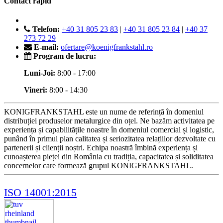
Contact rapid
Telefon:
+40 31 805 23 83
|
+40 31 805 23 84
|
+40 37
273 72 29
E-mail:
ofertare@koenigfrankstahl.ro
Program de lucru:
Luni-Joi:
8:00 - 17:00
Vineri:
8:00 - 14:30
KONIGFRANKSTAHL este un nume de referință în domeniul
distribuției produselor metalurgice din oțel. Ne bazăm activitatea pe
experiența și capabilitățile noastre în domeniul comercial și logistic,
punând în primul plan calitatea și seriozitatea relațiilor dezvoltate cu
partenerii și clienții noștri. Echipa noastră îmbină experiența și
cunoașterea pieței din România cu tradiția, capacitatea și soliditatea
concernelor care formează grupul KONIGFRANKSTAHL.
ISO 14001:2015