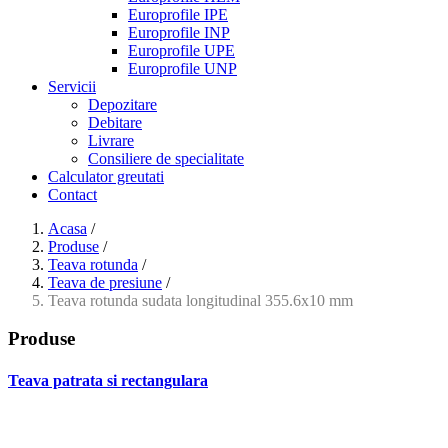
Europrofile IPE
Europrofile INP
Europrofile UPE
Europrofile UNP
Servicii
Depozitare
Debitare
Livrare
Consiliere de specialitate
Calculator greutati
Contact
Acasa
/
Produse
/
Teava rotunda
/
Teava de presiune
/
Teava rotunda sudata longitudinal 355.6x10 mm
Produse
Teava patrata si rectangulara
- Teava patrata si rectangulara prelucrata la rece EN 10219
- Teava patrata si rectangulara finisata la cald EN 10210