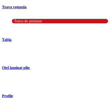
Teava rotunda
- Teava rotunda fara sudura (trasa)
- Teava de presiune
- Teava hidraulica de precizie
- Teava rotunda cu sudura longitudinala
Tabla
- Tabla neagra subtire laminata la cald LBC (HRS / HRC)
- Tabla groasa neagra laminata la cald LTG (HRP)
- Tabla decapata laminata la rece LBR (CRS / CRC)
Otel laminat plin
- Bara rotunda laminata din otel
- Bara patrata laminata din otel
- Otel Lat (Platbanda)
Profile
- Profil cornier S235 S355 S275
- Profil T S235 S275 S355