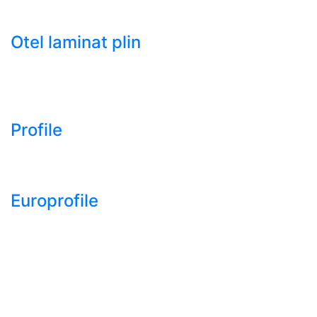
- Tabla decapata laminata la rece LBR (CRS / CRC)
Otel laminat plin
- Bara rotunda laminata din otel
- Bara patrata laminata din otel
- Otel Lat (Platbanda)
Profile
- Profil cornier S235 S355 S275
- Profil T S235 S275 S355
Europrofile
- Europrofile HEA S235, S275, S355
- Europrofile HEB S235, S275, S355
- Europrofile HEM S235, S275, S355
- Europrofile IPE S235, S275, S355
- Europrofile INP S235, S275, S355
- Europrofile UPE S235, S275, S355