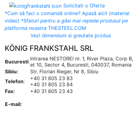
Solicitati o Oferta
*Cum să faci o comandă online? Apasă aici! (material
video)
*Sfaturi pentru a găsi mai repede produsul pe
platforma noastra
THESTEEL.COM
Vezi dimensiuni si greutate produs
KÖNIG FRANKSTAHL SRL
Intrarea NESTOREI nr. 1, River Plaza, Corp B,
Bucuresti
:
et 10, Sector 4, Bucuresti, 040037, Romania
Sibiu:
Str. Florian Rieger, Nr 8, Sibiu
+40 31 805 23 83
Telefon
:
+40 31 805 23 84
Fax:
+40 31 805 23 43
office@koenigfrankstahl.ro
E-mail:
office@kfs.ro
ofertare@koenigfrankstahl.ro