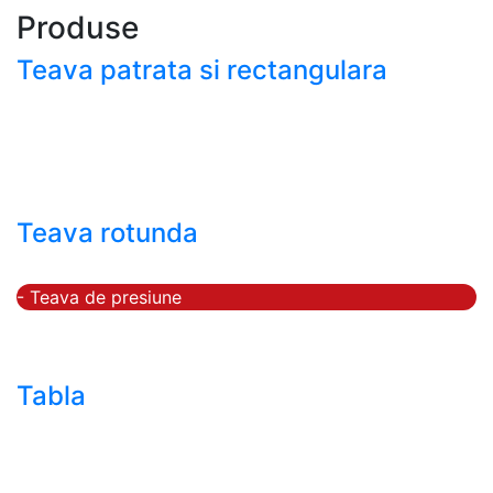
Produse
Teava patrata si rectangulara
- Teava patrata si rectangulara prelucrata la rece EN
10219
- Teava patrata si rectangulara finisata la cald EN
10210
Teava rotunda
- Teava rotunda fara sudura (trasa)
- Teava de presiune
- Teava hidraulica de precizie
- Teava rotunda cu sudura longitudinala
Tabla
- Tabla neagra subtire laminata la cald LBC (HRS /
HRC)
- Tabla groasa neagra laminata la cald LTG (HRP)